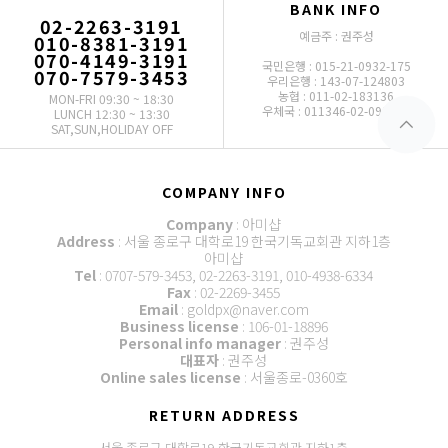
BANK INFO
02-2263-3191
예금주 : 권주성
010-8381-3191
070-4149-3191
국민은행 : 015-21-0932-175
070-7579-3453
우리은행 : 143-07-124803
농협 : 011-02-183136
MON-FRI 09:30 ~ 18:30
우체국 : 011346-02-093772
LUNCH 12:30 ~ 13:30
SAT,SUN,HOLIDAY OFF
COMPANY INFO
Company
: 아미샵
Address
: 서울 종로구 대학로19 한국기독교회관 지하1층
아미샵
Tel
: 0707-579-3453, 02-2263-3191, 010-4938-6334
Fax
: 02-2269-3455
Email
: goldpx@naver.com
Business license
: 106-01-18896
Personal info manager
: 권주성
대표자
: 권주성
Online sales license
: 서울종로-0360호
RETURN ADDRESS
서울 종로구 대학로19 한국기독교회관 지하1층