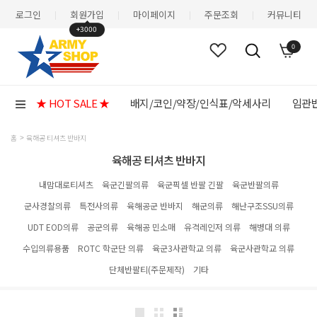
로그인
회원가입
마이페이지
주문조회
커뮤니티
|
|
|
|
+3000
0
★ HOT SALE ★
배지/코인/약장/인식표/악세사리
임관반
홈
육해공 티셔츠 반바지
육해공 티셔츠 반바지
내맘대로티셔츠
육군긴팔의류
육군픽셀 반팔 긴팔
육군반팔의류
군사경찰의류
특전사의류
육해공군 반바지
해군의류
해난구조SSU의류
UDT EOD의류
공군의류
육해공 민소매
유격레인저 의류
해병대 의류
수입의류용품
ROTC 학군단 의류
육군3사관학교 의류
육군사관학교 의류
단체반팔티(주문제작)
기타