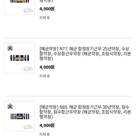
형약장)
4,000원
리뷰
0
[해군약장] N77. 해군 함정장기근무 25년약장, 수상
함약장, 수상함근무약장 (해군약장, 조립식약장, 리본
형약장)
4,000원
리뷰
0
[해군약장] N85. 해군 함정장기근무 30년약장, 잠수
함약장, 잠수함근무약장 (해군약장, 조립식약장, 리본
형약장)
4,000원
리뷰
0