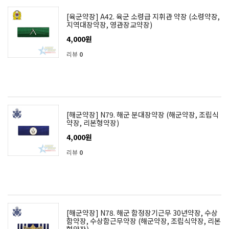
[육군약장] A42. 육군 소령급 지휘관 약장 (소령약장,
지역대장약장, 영관장교약장)
4,000원
리뷰
0
[해군약장] N79. 해군 분대장약장 (해군약장, 조립식
약장, 리본형약장)
4,000원
리뷰
0
[해군약장] N78. 해군 함정장기근무 30년약장, 수상
함약장, 수상함근무약장 (해군약장, 조립식약장, 리본