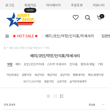
로그인
회원가입
마이페이지
주문조회
커뮤니티
|
|
|
|
+3000
0
★ HOT SALE ★
배지/코인/약장/인식표/악세사리
임관반
홈
배지/코인/약장/인식표/악세사리
약장
배지/코인/약장/인식표/악세사리
약장
배지
코인/코인거치대
스티커 악세사리
인식표
흉장과 메달
기타
약장프레임
공통약장
육군약장
해군약장
공군약장
해병대약장
해외/파병약장
ROTC/3사 약장
경찰약장
소방약장
실약장주문제작
전체
214
개