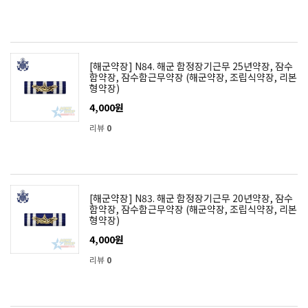
[해군약장] N84. 해군 함정장기근무 25년약장, 잠수
함약장, 잠수함근무약장 (해군약장, 조립식약장, 리본
형약장)
4,000원
리뷰
0
[해군약장] N83. 해군 함정장기근무 20년약장, 잠수
함약장, 잠수함근무약장 (해군약장, 조립식약장, 리본
형약장)
4,000원
리뷰
0