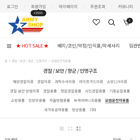
로그인
회원가입
마이페이지
주문조회
커뮤니티
|
|
|
|
+3000
0
★ HOT SALE ★
배지/코인/약장/인식표/악세사리
임관반
홈
경찰 / 보안 / 향군 / 인명구조
모범운전자용품
경찰 / 보안 / 향군 / 인명구조
해양경찰의류
경찰의류
과학수사의류
라이프가드의류
소방119의류
경찰 보안 방범의류
경찰용품
청원경찰용품
시민경찰용품
기동순찰용품
소방용품
민방위용품
자율방범용품
녹색어머니회용품
모범운전자용품
국가유공자용품
향군용품
기타
전체
40
개