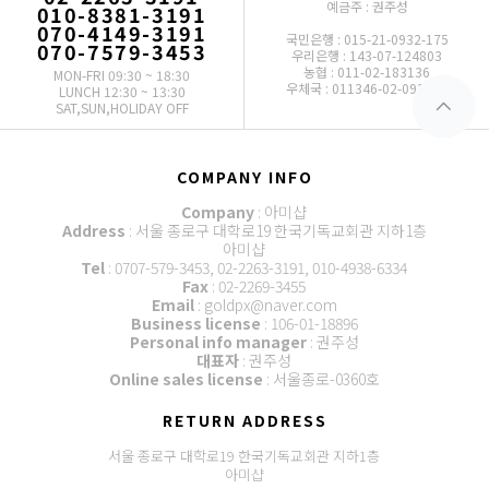
예금주 : 권주성
010-8381-3191
070-4149-3191
국민은행 : 015-21-0932-175
070-7579-3453
우리은행 : 143-07-124803
농협 : 011-02-183136
MON-FRI 09:30 ~ 18:30
우체국 : 011346-02-093772
LUNCH 12:30 ~ 13:30
SAT,SUN,HOLIDAY OFF
COMPANY INFO
Company
: 아미샵
Address
: 서울 종로구 대학로19 한국기독교회관 지하1층
아미샵
Tel
: 0707-579-3453, 02-2263-3191, 010-4938-6334
Fax
: 02-2269-3455
Email
: goldpx@naver.com
Business license
: 106-01-18896
Personal info manager
: 권주성
대표자
: 권주성
Online sales license
: 서울종로-0360호
RETURN ADDRESS
서울 종로구 대학로19 한국기독교회관 지하1층
아미샵