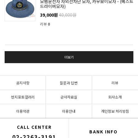
모범운전자 자외선차단 모자, 카우보이모자 - (베스트
드라이버모자)
39,000원
40,000원
리뷰
0
더보기
공지사항
질문과 답변
리뷰
반지포토갤러리
군사자료실
회사소개
이용약관
이용안내
개인정보 처리방침
CALL CENTER
BANK INFO
02-2263-3191