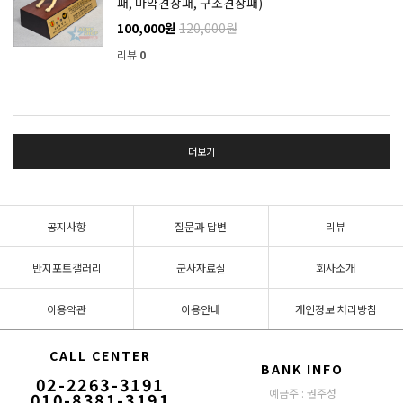
패, 마약견상패, 구조견상패)
100,000원
120,000원
리뷰
0
더보기
공지사항
질문과 답변
리뷰
반지포토갤러리
군사자료실
회사소개
이용약관
이용안내
개인정보 처리방침
CALL CENTER
BANK INFO
02-2263-3191
예금주 : 권주성
010-8381-3191