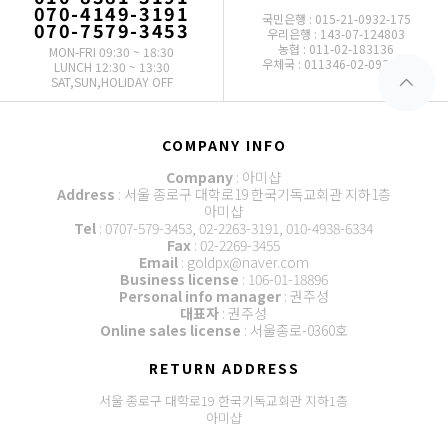
070-4149-3191
국민은행 : 015-21-0932-175
070-7579-3453
우리은행 : 143-07-124803
농협 : 011-02-183136
MON-FRI 09:30 ~ 18:30
우체국 : 011346-02-093772
LUNCH 12:30 ~ 13:30
SAT,SUN,HOLIDAY OFF
COMPANY INFO
Company
: 아미샵
Address
: 서울 종로구 대학로19 한국기독교회관 지하1층
아미샵
Tel
: 0707-579-3453, 02-2263-3191, 010-4938-6334
Fax
: 02-2269-3455
Email
: goldpx@naver.com
Business license
: 106-01-18896
Personal info manager
: 권주성
대표자
: 권주성
Online sales license
: 서울종로-0360호
RETURN ADDRESS
서울 종로구 대학로19 한국기독교회관 지하1층
아미샵