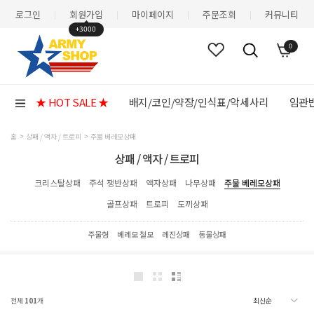
로그인
회원가입
마이페이지
주문조회
커뮤니티
|
|
|
|
+3000
0
★ HOT SALE ★
배지/코인/약장/인식표/악세사리
임관반
홈
상패 / 액자 / 트로피
주물 베레모상패
상패 / 액자 / 트로피
크리스탈상패
주석 쟁반상패
액자상패
나무상패
주물 베레모상패
골프상패
트로피
도끼상패
주물형
베레모 철모
레진상패
동물상패
전체
101
개