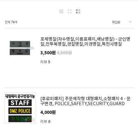
전체
76
개
포제명찰(자수명찰,이름표패치,배낭명찰) - 군인명
찰,전투복명찰,경찰명찰,의경명찰,특전사명찰
3,500원
4,500원
리뷰
5
[후로피패치] 주문제작형 대형패치,소형패치 4 - 문
구변경, POLICE,SAFETY,SECURITY,GUARD
4,000원
리뷰
0