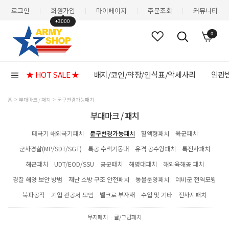
로그인
회원가입
마이페이지
주문조회
커뮤니티
|
|
|
|
+3000
0
★ HOT SALE ★
배지/코인/약장/인식표/악세사리
임관반
홈
부대마크 / 패치
문구변경가능패치
부대마크 / 패치
태극기 해외국기패치
문구변경가능패치
혈액형패치
육군패치
군사경찰(MP/SDT/SGT)
특공 수색기동대
유격 공수윙패치
특전사패치
해군패치
UDT/EOD/SSU
공군패치
해병대패치
해외육해공 패치
경찰 해양 보안 방범
재난 소방 구조 안전패치
동물문양패치
예비군 전역모윙
북파공작
기업 관공서 모임
벨크로 부자재
수입 및 기타
전사지패치
무지패치
글/그림패치