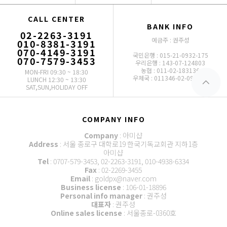
CALL CENTER
BANK INFO
02-2263-3191
예금주 : 권주성
010-8381-3191
070-4149-3191
국민은행 : 015-21-0932-175
070-7579-3453
우리은행 : 143-07-124803
농협 : 011-02-183136
MON-FRI 09:30 ~ 18:30
우체국 : 011346-02-093772
LUNCH 12:30 ~ 13:30
SAT,SUN,HOLIDAY OFF
COMPANY INFO
Company
: 아미샵
Address
: 서울 종로구 대학로19 한국기독교회관 지하1층
아미샵
Tel
: 0707-579-3453, 02-2263-3191, 010-4938-6334
Fax
: 02-2269-3455
Email
: goldpx@naver.com
Business license
: 106-01-18896
Personal info manager
: 권주성
대표자
: 권주성
Online sales license
: 서울종로-0360호