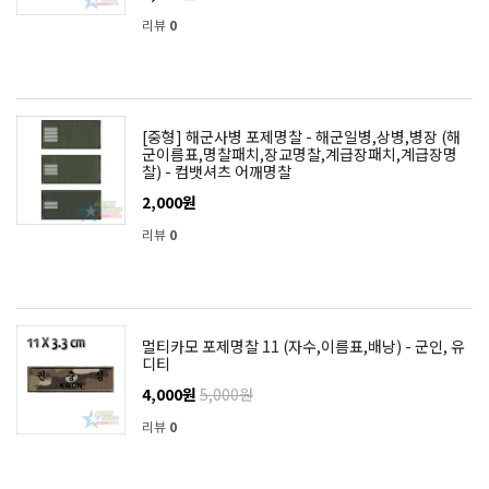
리뷰
0
[중형] 해군사병 포제명찰 - 해군일병,상병,병장 (해
군이름표,명찰패치,장교명찰,계급장패치,계급장명
찰) - 컴뱃셔츠 어깨명찰
2,000원
리뷰
0
멀티카모 포제명찰 11 (자수,이름표,배낭) - 군인, 유
디티
4,000원
5,000원
리뷰
0