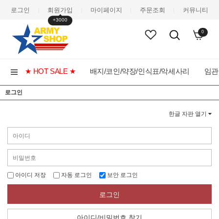
로그인
회원가입
마이페이지
주문조회
커뮤니티
|
|
|
|
+3000
0
★ HOT SALE ★
배지/코인/약장/인식표/악세사리
임관
로그인
한글 자판 열기
아이디 저장
자동 로그인
보안 로그인
로그인
아이디/비밀번호 찾기