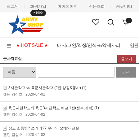
로그인
회원가입
마이페이지
주문조회
커뮤니티
|
|
|
|
+3000
0
★ HOT SALE ★
배지/코인/약장/인식표/악세사리
임관
군사자료실
글쓰기
검색
3사관학교 vs 육군사관학교 (2탄 상징&행사)
(1)
캡틴 김상호
| 2020-04-02
육군사관학교와 육군3사관학교 비교 1탄(정복,예복)
(1)
캡틴 김상호
| 2020-04-02
장교 소등병? 쏘가리?? 우리의 오해와 진실
캡틴 김상호
| 2020-04-02