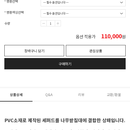
* 명판선택
* 명판색상선택
수량
110,000
옵션 적용가
원
장바구니 담기
관심상품
구매하기
상품상세
Q&A
리뷰
교환/환불
PVC소재로 제작된 셰퍼드를 나무받침대에 결합한 상패입니다.