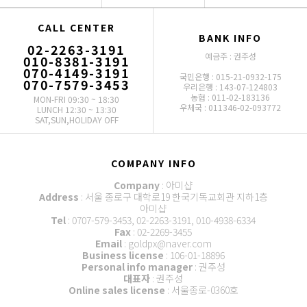
CALL CENTER
BANK INFO
02-2263-3191
예금주 : 권주성
010-8381-3191
070-4149-3191
국민은행 : 015-21-0932-175
070-7579-3453
우리은행 : 143-07-124803
농협 : 011-02-183136
MON-FRI 09:30 ~ 18:30
우체국 : 011346-02-093772
LUNCH 12:30 ~ 13:30
SAT,SUN,HOLIDAY OFF
COMPANY INFO
Company
: 아미샵
Address
: 서울 종로구 대학로19 한국기독교회관 지하1층
아미샵
Tel
: 0707-579-3453, 02-2263-3191, 010-4938-6334
Fax
: 02-2269-3455
Email
: goldpx@naver.com
Business license
: 106-01-18896
Personal info manager
: 권주성
대표자
: 권주성
Online sales license
: 서울종로-0360호