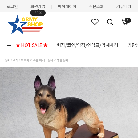
로그인
회원가입
마이페이지
주문조회
커뮤니티
|
|
|
|
+3000
0
★ HOT SALE ★
배지/코인/약장/인식표/악세사리
임관반
상패 / 액자 / 트로피
주물 베레모상패
동물상패