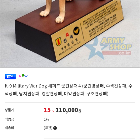
K-9 Military War Dog 셰퍼드 군견상패 4 (군견병상패, 수색견상패, 수
색상패, 탐지견상패, 경찰견상패, 마약견상패, 구조견상패)
15
110,000
상품가
%
원
적립금
2%
배송비
(조건)