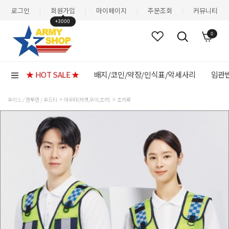
로그인
회원가입
마이페이지
주문조회
커뮤니티
|
|
|
|
+3000
0
★ HOT SALE ★
배지/코인/약장/인식표/악세사리
임관반
후리스 / 맨투맨 / 후드티
아우터(자켓,우의,조끼)
조끼류