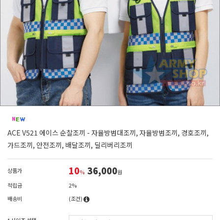
ACE V521 에이스 순찰조끼 - 자율방범대조끼, 자율방범조끼, 경호조끼,
가드조끼, 안전조끼, 배달조끼, 딜리버리조끼
10
36,000
상품가
%
원
적립금
2%
배송비
(조건)