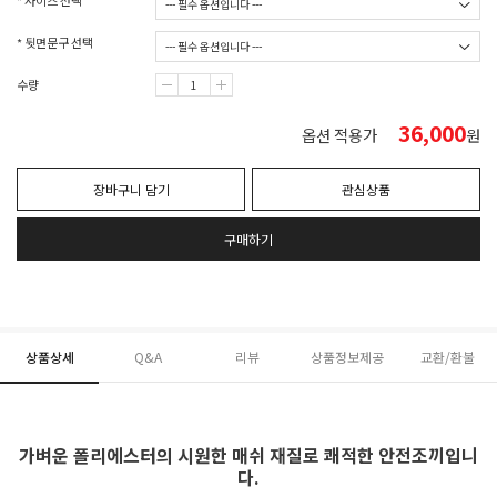
* 사이즈 선택
* 뒷면문구 선택
수량
36,000
옵션 적용가
원
장바구니 담기
관심상품
구매하기
상품상세
Q&A
리뷰
상품정보제공
교환/환불
가벼운 폴리에스터의 시원한 매쉬 재질로 쾌적한 안전조끼입니
다.