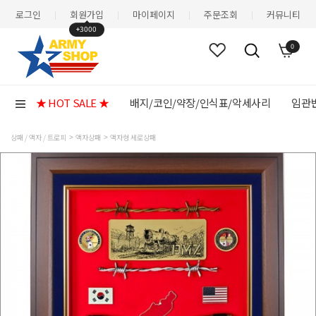
로그인
회원가입
마이페이지
주문조회
커뮤니티
|
|
|
|
+3000
0
★ HOT SALE ★
배지/코인/약장/인식표/악세사리
임관반
상패 / 액자 / 트로피
액자상패
액자형 세로상패