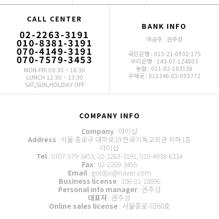
CALL CENTER
BANK INFO
02-2263-3191
예금주 : 권주성
010-8381-3191
070-4149-3191
국민은행 : 015-21-0932-175
070-7579-3453
우리은행 : 143-07-124803
농협 : 011-02-183136
MON-FRI 09:30 ~ 18:30
우체국 : 011346-02-093772
LUNCH 12:30 ~ 13:30
SAT,SUN,HOLIDAY OFF
COMPANY INFO
Company
: 아미샵
Address
: 서울 종로구 대학로19 한국기독교회관 지하1층
아미샵
Tel
: 0707-579-3453, 02-2263-3191, 010-4938-6334
Fax
: 02-2269-3455
Email
: goldpx@naver.com
Business license
: 106-01-18896
Personal info manager
: 권주성
대표자
: 권주성
Online sales license
: 서울종로-0360호