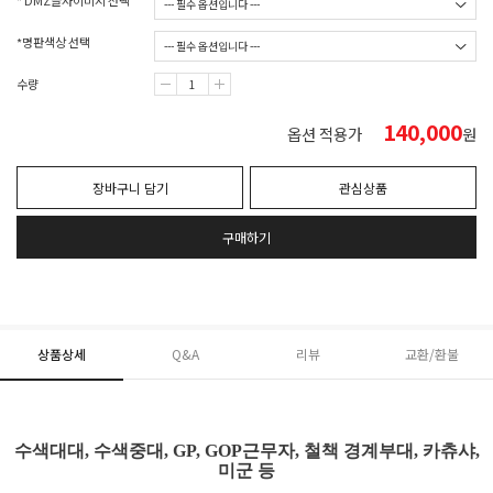
* DMZ글자이미지 선택
*명판색상 선택
수량
140,000
옵션 적용가
원
장바구니 담기
관심상품
구매하기
상품상세
Q&A
리뷰
교환/환불
수색대대, 수색중대, GP, GOP근무자, 철책 경계부대, 카츄샤,
미군 등