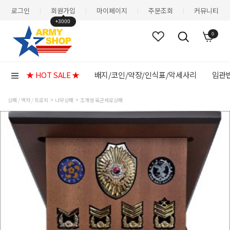
로그인
회원가입
마이페이지
주문조회
커뮤니티
|
|
|
|
+3000
0
★ HOT SALE ★
배지/코인/약장/인식표/악세사리
임관반
상패 / 액자 / 트로피
나무상패
조개형 육군세로상패