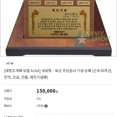
[대형조개패 모델 A164] 세로형 - 육군 주임원사 기념 상패 (근속30주년,
전역, 진급, 전출, 재직기념패)
150,000
상품가
원
적립금
2%
배송비
(조건)