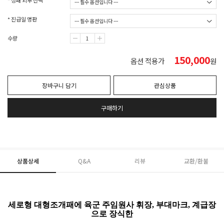
* 상패 외부 선택
* 진급일 명판
수량
150,000
옵션 적용가
원
장바구니 담기
관심상품
구매하기
상품상세
Q&A
리뷰
교환/환불
세로형 대형조개패에 육군 주임원사 휘장, 부대마크, 계급장
으로 장식한