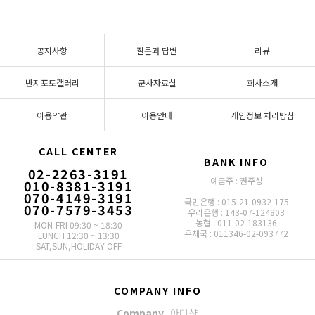
공지사항
질문과 답변
리뷰
반지포토갤러리
군사자료실
회사소개
이용약관
이용안내
개인정보 처리방침
CALL CENTER
BANK INFO
02-2263-3191
예금주 : 권주성
010-8381-3191
070-4149-3191
국민은행 : 015-21-0932-175
070-7579-3453
우리은행 : 143-07-124803
농협 : 011-02-183136
MON-FRI 09:30 ~ 18:30
우체국 : 011346-02-093772
LUNCH 12:30 ~ 13:30
SAT,SUN,HOLIDAY OFF
COMPANY INFO
Company
: 아미샵