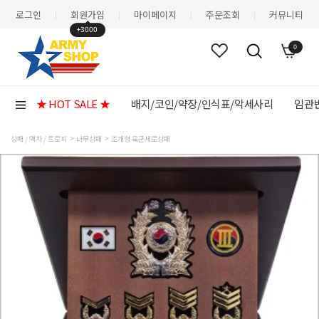
로그인
회원가입
마이페이지
주문조회
커뮤니티
|
|
|
|
+3000
0
★ HOT SALE ★
배지/코인/약장/인식표/악세사리
임관반
상패 / 액자 / 트로피
나무상패
조개형 육군세로상패