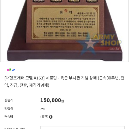
[대형조개패 모델 A163] 세로형 - 육군 부사관 기념 상패 (근속30주년, 전
역, 진급, 전출, 재직기념패)
150,000
상품가
원
적립금
2%
배송비
(조건)