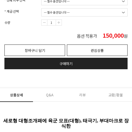
* 상패 외부 선택
* 계급 선택
수량
150,000
옵션 적용가
원
장바구니 담기
관심상품
구매하기
상품상세
Q&A
리뷰
교환/환불
세로형 대형조개패에 육군 모표(대형), 태극기, 부대마크로 장
식한