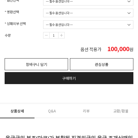
* 옵션선택
* 명판선택
* 상패외부 선택
수량
100,000
옵션 적용가
원
장바구니 담기
관심상품
구매하기
상품상세
Q&A
리뷰
교환/환불
육군군인 부조(마크)가 부착된 진격의군인 육군 조개상패입