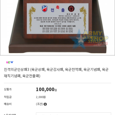
진격의군인상패3 (육군상패, 육군감사패, 육군전역패, 육군기념패, 육군
재직기념패, 육군전출패)
100,000
상품가
원
적립금
2,000원
배송비
(조건)