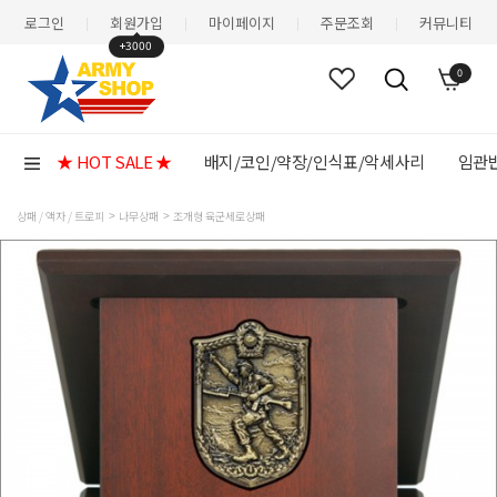
로그인
회원가입
마이페이지
주문조회
커뮤니티
|
|
|
|
+3000
0
★ HOT SALE ★
배지/코인/약장/인식표/악세사리
임관반
상패 / 액자 / 트로피
나무상패
조개형 육군세로상패