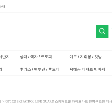
안내
단체반지
상패 / 액자 / 트로피
예도 / 지휘봉 / 깃발
치
후리스 / 맨투맨 / 후드티
육해공 티셔츠 반바지
의
> [GT052] SKI PATROL LIFE GUARD 스키패트롤 라이프가드 인명구