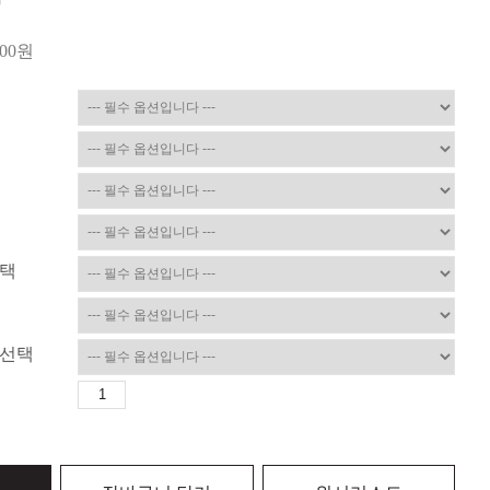
000
원
선택
상선택