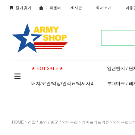
즐겨찾기
고객센터
게시판
회사소개
이용
임관반지 / 
★ HOT SALE ★
배지/코인/약장/인식표/악세사리
부대마크 / 패
HOME
>
경찰 / 보안 / 향군 / 인명구조
>
라이프가드의류
>
인명구조상