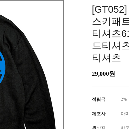
[GT052
스키패트
티셔츠6
드티셔츠
티셔츠
29,000원
적립금
2%
제조사
아
원산지
한