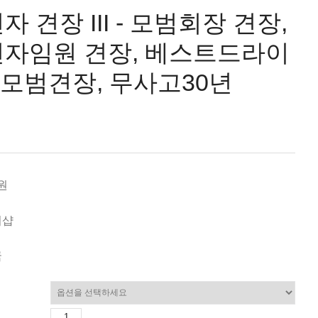
 견장 III - 모범회장 견장,
자임원 견장, 베스트드라이
 모범견장, 무사고30년
0원
미샵
국