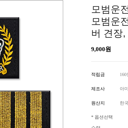
모범운전자
모범운전
버 견장,
9,000
원
적립금
16
제조사
아
원산지
한
* 옵션선택
수량