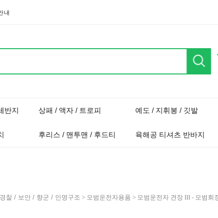
안내
단체반지
상패 / 액자 / 트로피
예도 / 지휘봉 / 깃발
치
후리스 / 맨투맨 / 후드티
육해공 티셔츠 반바지
경찰 / 보안 / 향군 / 인명구조
>
모범운전자용품
> 모범운전자 견장 III - 모