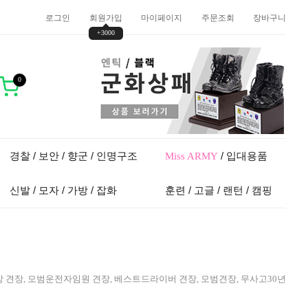
로그인
회원가입
마이페이지
주문조회
장바구니
+3000
0
경찰 / 보안 / 향군 / 인명구조
/ 입대용품
Miss ARMY
신발 / 모자 / 가방 / 잡화
훈련 / 고글 / 랜턴 / 캠핑
범회장 견장, 모범운전자임원 견장, 베스트드라이버 견장, 모범견장, 무사고30년