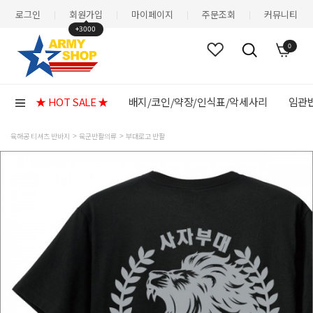
로그인
회원가입
마이페이지
주문조회
커뮤니티
|
|
|
|
+3000
0
★ HOT SALE ★
배지/코인/약장/인식표/악세사리
임관반
육해공 티셔츠 반바지
육군반팔의류
부대로고 반팔