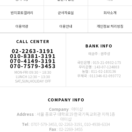
반지포토갤러리
군사자료실
회사소개
이용약관
이용안내
개인정보 처리방침
CALL CENTER
BANK INFO
02-2263-3191
예금주 : 권주성
010-8381-3191
070-4149-3191
국민은행 : 015-21-0932-175
070-7579-3453
우리은행 : 143-07-124803
농협 : 011-02-183136
MON-FRI 09:30 ~ 18:30
우체국 : 011346-02-093772
LUNCH 12:30 ~ 13:30
SAT,SUN,HOLIDAY OFF
COMPANY INFO
Company
: 아미샵
Address
: 서울 종로구 대학로19 한국기독교회관 지하1층
아미샵
Tel
: 0707-579-3453, 02-2263-3191, 010-4938-6334
Fax
: 02-2269-3455