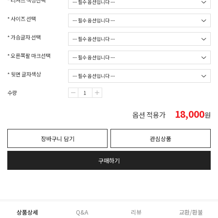
* 티셔츠 색상선택
* 사이즈 선택
* 가슴글자 선택
* 오른쪽팔 마크선택
* 뒷면 글자색상
수량
18,000
옵션 적용가
원
장바구니 담기
관심상품
구매하기
상품상세
Q&A
리뷰
교환/환불