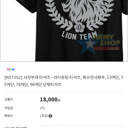
[KDT052] 사자부대 티셔츠 - 라이온팀 티셔츠, 특수전사령부, 13여단, 3
5여단, 76여단, 96여단 단체티셔츠
18,000
상품가
원
적립금
2%
배송비
(조건)