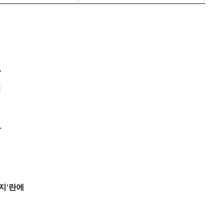
,
서
과
세지'란에