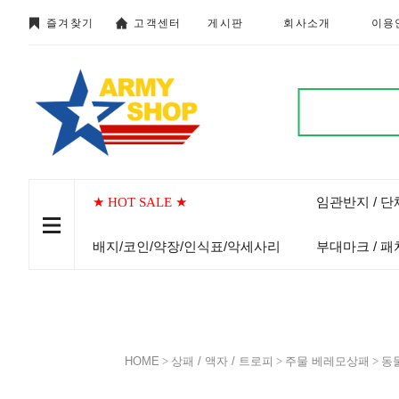
즐겨찾기
고객센터
게시판
회사소개
이용
임관반지 / 
★ HOT SALE ★
배지/코인/약장/인식표/악세사리
부대마크 / 패
HOME
>
상패 / 액자 / 트로피
>
주물 베레모상패
>
동