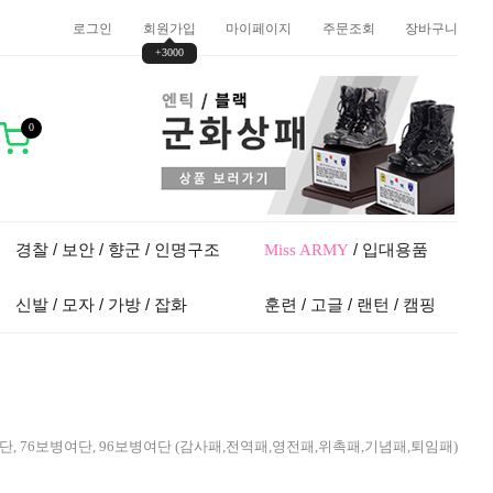
로그인
회원가입
마이페이지
주문조회
장바구니
+3000
0
경찰 / 보안 / 향군 / 인명구조
/ 입대용품
Miss ARMY
신발 / 모자 / 가방 / 잡화
훈련 / 고글 / 랜턴 / 캠핑
여단, 76보병여단, 96보병여단 (감사패,전역패,영전패,위촉패,기념패,퇴임패)