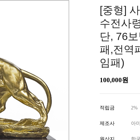
[중형] 
수전사령
단, 76
패,전역
임패)
100,000원
적립금
2%
제조사
아
원산지
한