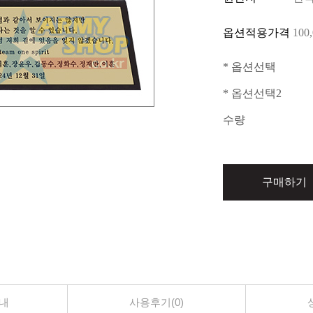
옵션적용가격
100
* 옵션선택
* 옵션선택2
수량
구매하기
내
사용후기(0)