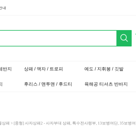
안내
단체반지
상패 / 액자 / 트로피
예도 / 지휘봉 / 깃발
치
후리스 / 맨투맨 / 후드티
육해공 티셔츠 반바지
물상패
> [중형] 사자상패2 - 사자부대 상패, 특수전사령부, 13보병여단, 35보병