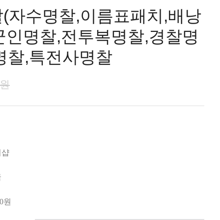
(자수명찰,이름표패치,배낭
- 군인명찰,전투복명찰,경찰명
명찰,특전사명찰
0원
미샵
국
0
원