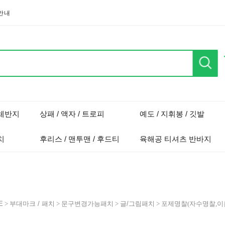
안내
단체반지
상패 / 액자 / 트로피
예도 / 지휘봉 / 깃발
치
후리스 / 맨투맨 / 후드티
육해공 티셔츠 반바지
E
>
부대마크 / 패치
>
문구변경가능패치
>
글/그림패치
> 포제명찰(자수명찰,이