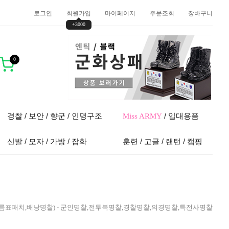
로그인
회원가입
마이페이지
주문조회
장바구니
+3000
0
경찰 / 보안 / 향군 / 인명구조
/ 입대용품
Miss ARMY
신발 / 모자 / 가방 / 잡화
훈련 / 고글 / 랜턴 / 캠핑
름표패치,배낭명찰) - 군인명찰,전투복명찰,경찰명찰,의경명찰,특전사명찰