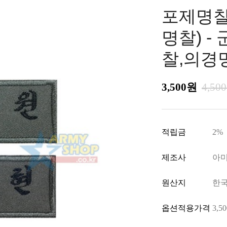
포제명찰
명찰) 
찰,의경
3,500원
4,50
적립금
2%
제조사
아
원산지
한
옵션적용가격
3,50