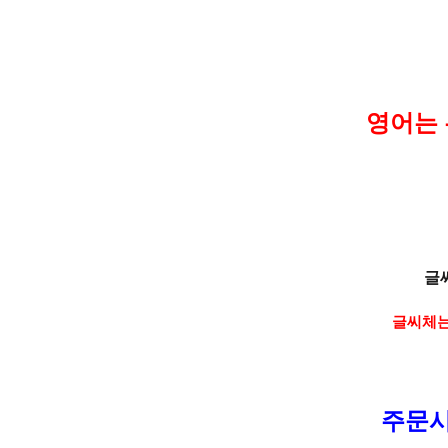
영어는 
글
글씨체는
주문시