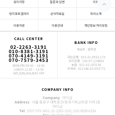
공지사항
질문과 답변
리뷰
반지포토갤러리
군사자료실
회사소개
이용약관
이용안내
개인정보 처리방침
CALL CENTER
BANK INFO
02-2263-3191
예금주 : 권주성
010-8381-3191
070-4149-3191
국민은행 : 015-21-0932-175
070-7579-3453
우리은행 : 143-07-124803
농협 : 011-02-183136
MON-FRI 09:30 ~ 18:30
우체국 : 011346-02-093772
LUNCH 12:30 ~ 13:30
SAT,SUN,HOLIDAY OFF
COMPANY INFO
Company
: 아미샵
Address
: 서울 종로구 대학로19 한국기독교회관 지하1층
아미샵
Tel
: 0707-579-3453, 02-2263-3191, 010-4938-6334
Fax
: 02-2269-3455