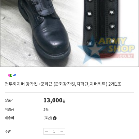
전투화지퍼 장착킷+군화끈 (군화장착킷,지퍼단,지퍼키트) 2개1조
13,000
상품가
원
적립금
2%
배송비
(조건)
수량