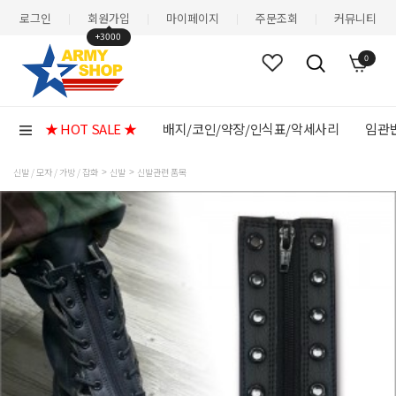
로그인
회원가입
마이페이지
주문조회
커뮤니티
|
|
|
|
+3000
0
★ HOT SALE ★
배지/코인/약장/인식표/악세사리
임관반
신발 / 모자 / 가방 / 잡화
신발
신발관련 품목