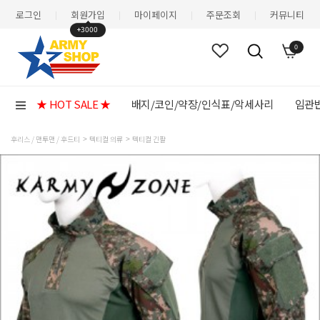
로그인
회원가입
마이페이지
주문조회
커뮤니티
|
|
|
|
+3000
0
★ HOT SALE ★
배지/코인/약장/인식표/악세사리
임관반
후리스 / 맨투맨 / 후드티
텍티컬 의류
텍티컬 긴팔