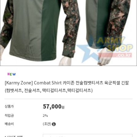
[Karmy Zone] Combat Shirt 카미존 전술컴뱃티셔츠 육군픽셀 긴팔
(컴뱃셔츠, 전술셔츠, 택티컬티셔츠,텍티컬티셔츠)
57,000
상품가
원
적립금
2%
배송비
(조건)