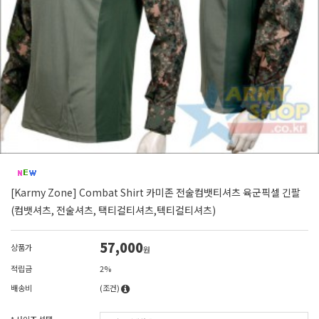
[Karmy Zone] Combat Shirt 카미존 전술컴뱃티셔츠 육군픽셀 긴팔
(컴뱃셔츠, 전술셔츠, 택티컬티셔츠,텍티컬티셔츠)
57,000
상품가
원
적립금
2%
배송비
(조건)