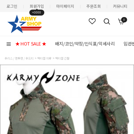
로그인
회원가입
마이페이지
주문조회
커뮤니티
|
|
|
|
+3000
0
★ HOT SALE ★
배지/코인/약장/인식표/악세사리
임관반
후리스 / 맨투맨 / 후드티
텍티컬 의류
텍티컬 긴팔