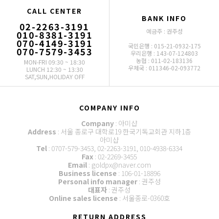
CALL CENTER
BANK INFO
02-2263-3191
예금주 : 권주성
010-8381-3191
070-4149-3191
국민은행 : 015-21-0932-175
070-7579-3453
우리은행 : 143-07-124803
농협 : 011-02-183136
MON-FRI 09:30 ~ 18:30
우체국 : 011346-02-093772
LUNCH 12:30 ~ 13:30
SAT,SUN,HOLIDAY OFF
COMPANY INFO
Company
: 아미샵
Address
: 서울 종로구 대학로19 한국기독교회관 지하1층
아미샵
Tel
: 0707-579-3453, 02-2263-3191, 010-4938-6334
Fax
: 02-2269-3455
Email
: goldpx@naver.com
Business license
: 106-01-18896
Personal info manager
: 권주성
대표자
: 권주성
Online sales license
: 서울종로-0360호
RETURN ADDRESS