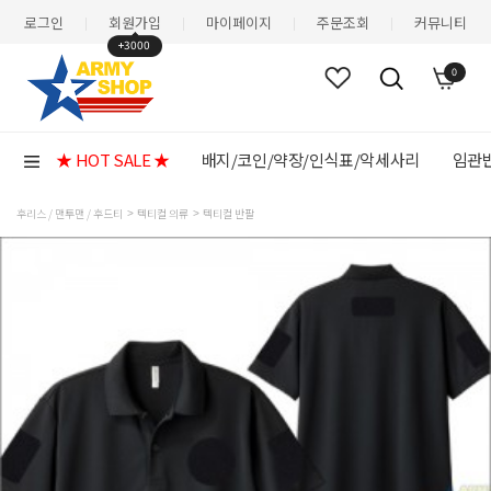
로그인
회원가입
마이페이지
주문조회
커뮤니티
|
|
|
|
+3000
0
★ HOT SALE ★
배지/코인/약장/인식표/악세사리
임관반
후리스 / 맨투맨 / 후드티
텍티컬 의류
텍티컬 반팔