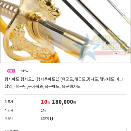
행사예도 행사도1 (행사용예도1) [육군도,해군도,공사도,해병대도 마크
삽입]-학군단,군사학과,육군예도, 육군행사도
10
180,000
상품가
%
원
적립금
2%
배송비
(조건)