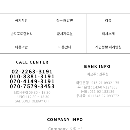
공지사항
질문과 답변
리뷰
반지포토갤러리
군사자료실
회사소개
이용약관
이용안내
개인정보 처리방침
CALL CENTER
BANK INFO
02-2263-3191
예금주 : 권주성
010-8381-3191
070-4149-3191
국민은행 : 015-21-0932-175
070-7579-3453
우리은행 : 143-07-124803
농협 : 011-02-183136
MON-FRI 09:30 ~ 18:30
우체국 : 011346-02-093772
LUNCH 12:30 ~ 13:30
SAT,SUN,HOLIDAY OFF
COMPANY INFO
Company
: 아미샵