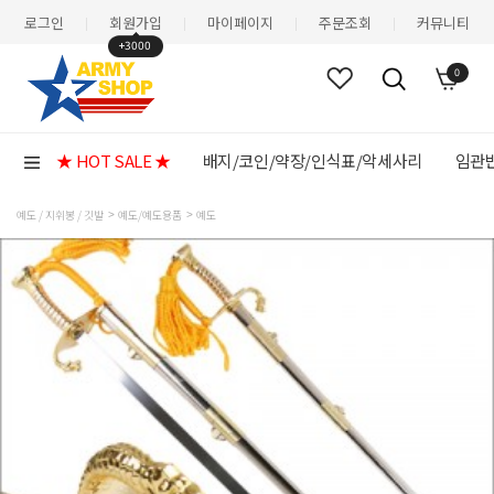
로그인
회원가입
마이페이지
주문조회
커뮤니티
|
|
|
|
+3000
0
★ HOT SALE ★
배지/코인/약장/인식표/악세사리
임관반
예도 / 지휘봉 / 깃발
예도/예도용품
예도