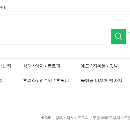
안내
단체반지
상패 / 액자 / 트로피
예도 / 지휘봉 / 깃발
치
후리스 / 맨투맨 / 후드티
육해공 티셔츠 반바지
HOME
>
상패 / 액자 / 트로피
>
주물 베레모상패
>
주