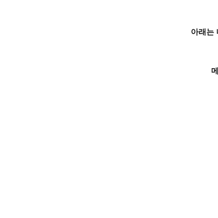
아래는 
메