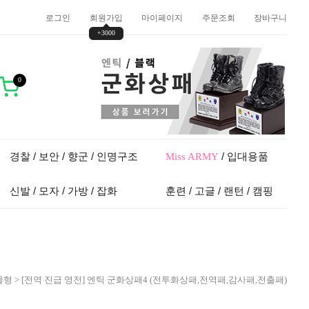
로그인
회원가입
마이페이지
주문조회
장바구니
+3000
0
경찰 / 보안 / 향군 / 인명구조
/ 입대용품
Miss ARMY
신발 / 모자 / 가방 / 잡화
훈련 / 고글 / 랜턴 / 캠핑
물형
> [전역 진급 영전] 엔틱 군화상패4 (전투화상패,전역패,감사패,전출패)