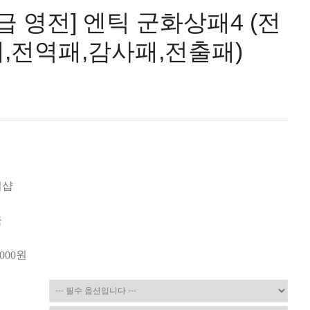
급 영전] 엔틱 군화상패4 (전
,전역패,감사패,전출패)
미샵
국
,000
원