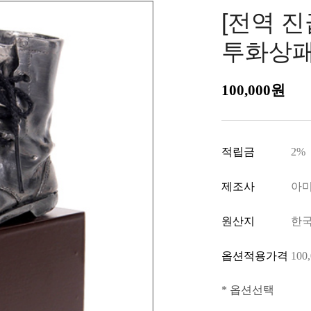
[전역 진
투화상패
100,000원
적립금
2%
제조사
아
원산지
한
옵션적용가격
100
* 옵션선택