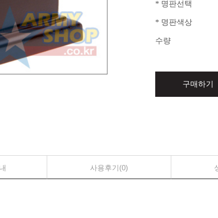
* 명판선택
* 명판색상
수량
구매하기
내
사용후기(0)