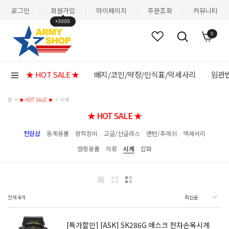
로그인
회원가입
마이페이지
주문조회
커뮤니티
|
|
|
|
+3000
0
★ HOT SALE ★
배지/코인/약장/인식표/악세사리
임관반
홈
★ HOT SALE ★
시계
★ HOT SALE ★
천원샵
동계용품
광학장비
고글/선글라스
랜턴/후레쉬
액세서리
캠핑용품
의류
시계
잡화
전체
6
개
[특가할인] [ASK] SK286G 애스크 전자손목시계