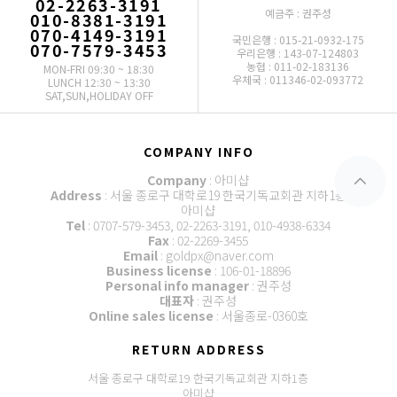
02-2263-3191
예금주 : 권주성
010-8381-3191
070-4149-3191
국민은행 : 015-21-0932-175
070-7579-3453
우리은행 : 143-07-124803
농협 : 011-02-183136
MON-FRI 09:30 ~ 18:30
우체국 : 011346-02-093772
LUNCH 12:30 ~ 13:30
SAT,SUN,HOLIDAY OFF
COMPANY INFO
Company
: 아미샵
Address
: 서울 종로구 대학로19 한국기독교회관 지하1층
아미샵
Tel
: 0707-579-3453, 02-2263-3191, 010-4938-6334
Fax
: 02-2269-3455
Email
: goldpx@naver.com
Business license
: 106-01-18896
Personal info manager
: 권주성
대표자
: 권주성
Online sales license
: 서울종로-0360호
RETURN ADDRESS
서울 종로구 대학로19 한국기독교회관 지하1층
아미샵