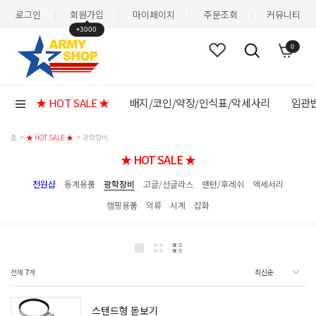
로그인
회원가입
마이페이지
주문조회
커뮤니티
|
|
|
|
+3000
0
★ HOT SALE ★
배지/코인/약장/인식표/악세사리
임관반
홈
★ HOT SALE ★
광학장비
★ HOT SALE ★
천원샵
동계용품
광학장비
고글/선글라스
랜턴/후레쉬
액세서리
캠핑용품
의류
시계
잡화
전체
7
개
스텐드형 돋보기