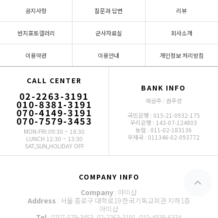
공지사항
질문과 답변
리뷰
반지포토갤러리
군사자료실
회사소개
이용약관
이용안내
개인정보 처리방침
CALL CENTER
BANK INFO
02-2263-3191
예금주 : 권주성
010-8381-3191
070-4149-3191
국민은행 : 015-21-0932-175
070-7579-3453
우리은행 : 143-07-124803
농협 : 011-02-183136
MON-FRI 09:30 ~ 18:30
우체국 : 011346-02-093772
LUNCH 12:30 ~ 13:30
SAT,SUN,HOLIDAY OFF
COMPANY INFO
Company
: 아미샵
Address
: 서울 종로구 대학로19 한국기독교회관 지하1층
아미샵
Tel
: 0707-579-3453, 02-2263-3191, 010-4938-6334