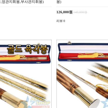
,영관지휘봉,부사관지휘봉)
봉)
126,000원
140,000원
리뷰
0