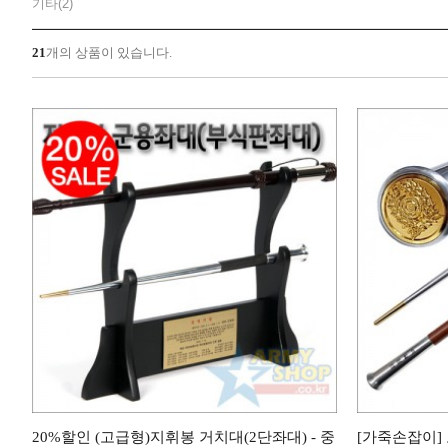
기타(2)
21
개의 상품이 있습니다.
20%할인 (고급형)지휘봉 거치대(2단좌대) - 중
[가죽손잡이]