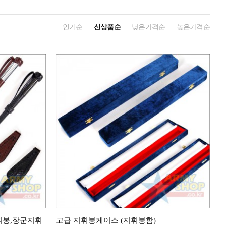
인기순
신상품순
낮은가격순
높은가격순
휘봉,장군지휘
고급 지휘봉케이스 (지휘봉함)