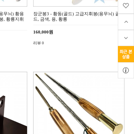
용무늬) 황용
장군봉3 - 황동(골드) 고급지휘봉(용무늬) 골
봉, 황룡지휘
드, 금색, 용, 황룡
160,000원
리뷰
0