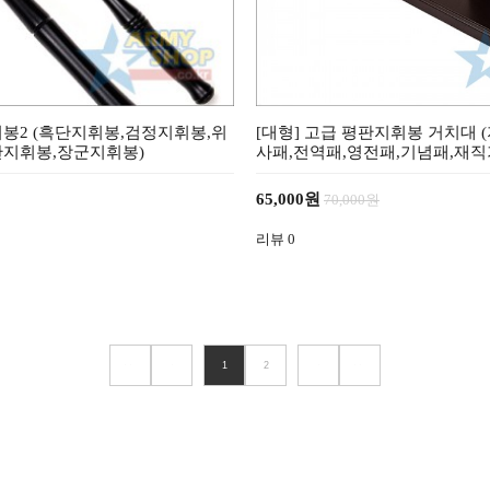
봉2 (흑단지휘봉,검정지휘봉,위
[대형] 고급 평판지휘봉 거치대 
관지휘봉,장군지휘봉)
사패,전역패,영전패,기념패,재직
65,000원
70,000원
리뷰
0
1
2
<
>