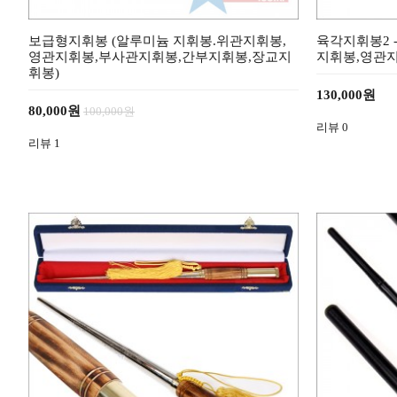
보급형지휘봉 (알루미늄 지휘봉.위관지휘봉,
육각지휘봉2 -
영관지휘봉,부사관지휘봉,간부지휘봉,장교지
지휘봉,영관
휘봉)
130,000원
80,000원
100,000원
리뷰
0
리뷰
1