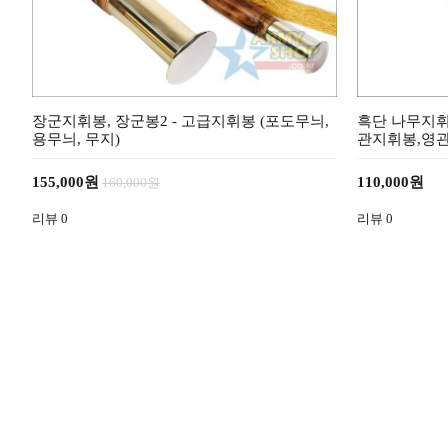
장군지휘봉, 장군봉2 - 고급지휘봉 (포도무늬,
흑단 나무지휘
용무늬, 무지)
관지휘봉,영
155,000원
110,000원
160,000원
리뷰
0
리뷰
0