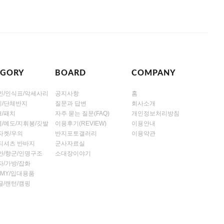
EGORY
BOARD
COMPANY
인/인식표/악세사리
공지사항
홈
/단체반지
질문과 답변
회사소개
/패치
자주 묻는 질문(FAQ)
개인정보처리방침
/예도/지휘봉/깃발
이용후기(REVIEW)
이용안내
자켓/우의
반지포토갤러리
이용약관
티셔츠 반바지
군사자료실
안/향군/인명구조
소대장이야기
자/가방/잡화
ARMY/입대용품
글/랜턴/캠핑