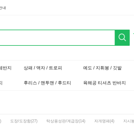
안내
단체반지
상패 / 액자 / 트로피
예도 / 지휘봉 / 깃발
치
후리스 / 맨투맨 / 후드티
육해공 티셔츠 반바지
)
도장/도장함(27)
탁상용성판/계급장(14)
자개명패(4)
지시봉(