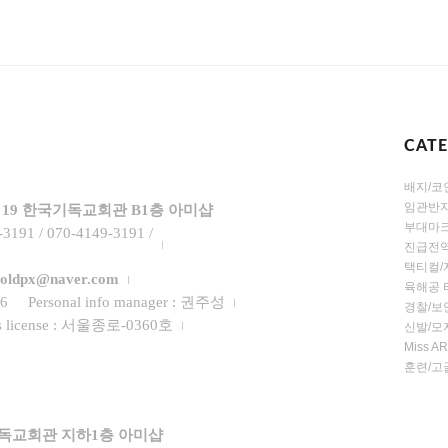
CAT
배지/코
임관반지
학로 19 한국기독교회관 B1층 아미샵
부대마크
-3191 / 070-4149-3191 /
진급전역
택티컬/
 goldpx@naver.com
육해공 
96
Personal info manager : 권주성
경찰/보
les license : 서울종로-0360호
신발/모
Miss 
훈련/고
기독교회관 지하1층 아미샵