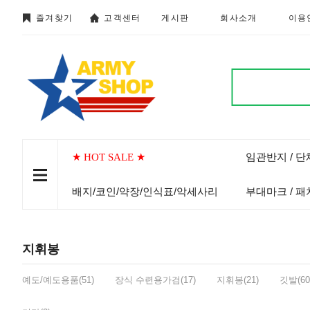
즐겨찾기
고객센터
게시판
회사소개
이용
임관반지 / 
★ HOT SALE ★
배지/코인/약장/인식표/악세사리
부대마크 / 패
지휘봉
예도/예도용품(51)
장식 수련용가검(17)
지휘봉(21)
깃발(60