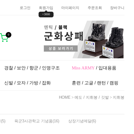
로그인
회원가입
마이페이지
주문조회
장바구니
+3000
0
경찰 / 보안 / 향군 / 인명구조
/ 입대용품
Miss ARMY
신발 / 모자 / 가방 / 잡화
훈련 / 고글 / 랜턴 / 캠핑
HOME
>
예도 / 지휘봉 / 깃발
>
지휘봉
5)
육군3사관학교 기념품(16)
상장기념메달(6)