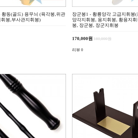
 황동(골드) 용무늬 (육각봉,위관
장군봉1 - 황룡양각 고급지휘봉(
지휘봉,부사관지휘봉)
양각지휘봉, 용지휘봉, 황용지휘
봉, 장군봉, 장군지휘봉
170,000원
180,000원
리뷰
0