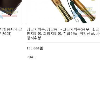
(지휘봉좌대,감
장군지휘봉, 장군봉6 - 고급지휘봉(용무늬), 군
기념패)
인지휘봉, 회장지휘봉, 진급선물, 취임선물, 사
장지휘봉
160,000원
리뷰
0