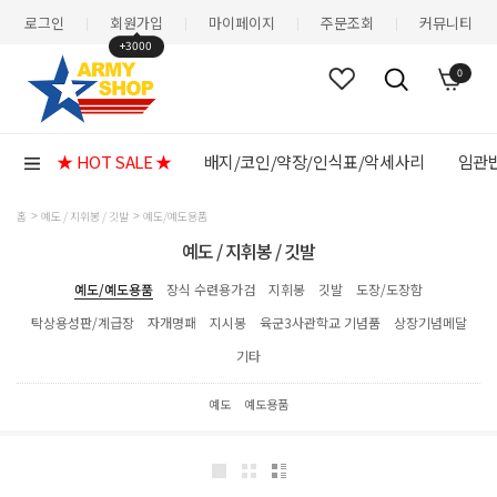
로그인
회원가입
마이페이지
주문조회
커뮤니티
|
|
|
|
+3000
0
★ HOT SALE ★
배지/코인/약장/인식표/악세사리
임관반
홈
예도 / 지휘봉 / 깃발
예도/예도용품
예도 / 지휘봉 / 깃발
예도/예도용품
장식 수련용가검
지휘봉
깃발
도장/도장함
탁상용성판/계급장
자개명패
지시봉
육군3사관학교 기념품
상장기념메달
기타
예도
예도용품