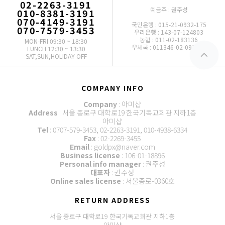
02-2263-3191
예금주 : 권주성
010-8381-3191
070-4149-3191
국민은행 : 015-21-0932-175
070-7579-3453
우리은행 : 143-07-124803
농협 : 011-02-183136
MON-FRI 09:30 ~ 18:30
우체국 : 011346-02-093772
LUNCH 12:30 ~ 13:30
SAT,SUN,HOLIDAY OFF
COMPANY INFO
Company
: 아미샵
Address
: 서울 종로구 대학로19 한국기독교회관 지하1층
아미샵
Tel
: 0707-579-3453, 02-2263-3191, 010-4938-6334
Fax
: 02-2269-3455
Email
: goldpx@naver.com
Business license
: 106-01-18896
Personal info manager
: 권주성
대표자
: 권주성
Online sales license
: 서울종로-0360호
RETURN ADDRESS
서울 종로구 대학로19 한국기독교회관 지하1층
아미샵