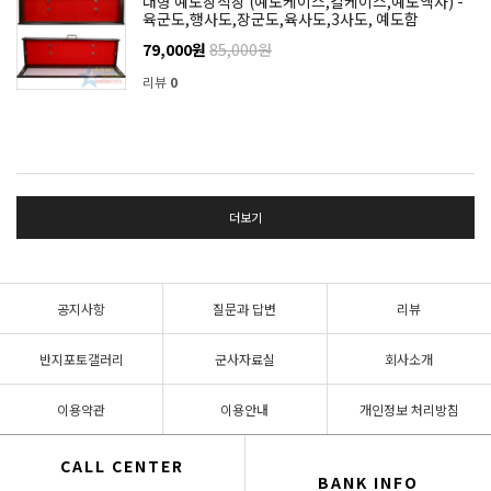
대형 예도장식장 (예도케이스,칼케이스,예도액자) -
육군도,행사도,장군도,육사도,3사도, 예도함
79,000원
85,000원
리뷰
0
더보기
공지사항
질문과 답변
리뷰
반지포토갤러리
군사자료실
회사소개
이용약관
이용안내
개인정보 처리방침
CALL CENTER
BANK INFO