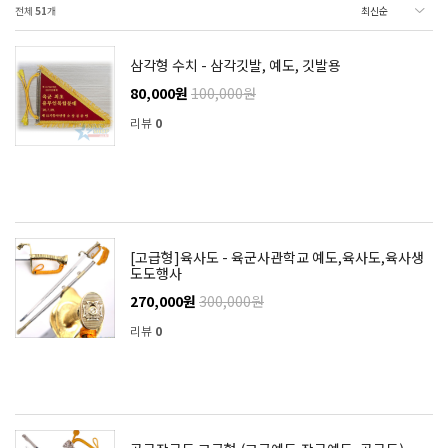
전체
51
개
삼각형 수치 - 삼각깃발, 예도, 깃발용
80,000원
100,000원
리뷰
0
[고급형]육사도 - 육군사관학교 예도,육사도,육사생
도도행사
270,000원
300,000원
리뷰
0